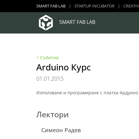
SMART FAB LAB
|
STARTUP INCUBATOR
|
CREATIV
SMART FAB LAB
< Събития
Arduino Курс
01.01.2015
Използване и програмиране с платки Ардуино
Лектори
Симеон Радев