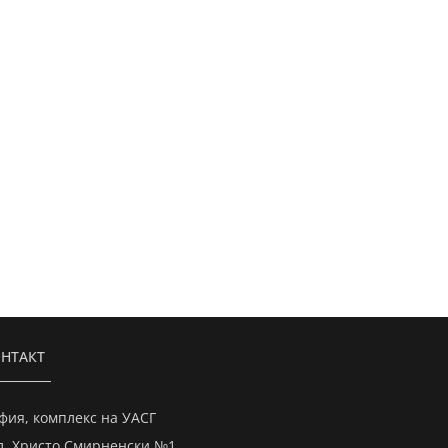
НТАКТ
фия, комплекс на УАСГ
л. Христо Смирненски №1