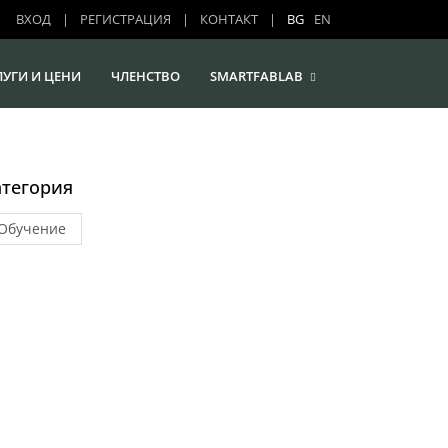
ВХОД
|
РЕГИСТРАЦИЯ
|
КОНТАКТ
|
BG
EN
ЛУГИ И ЦЕНИ
ЧЛЕНСТВО
SMARTFABLAB
атегория
Обучение