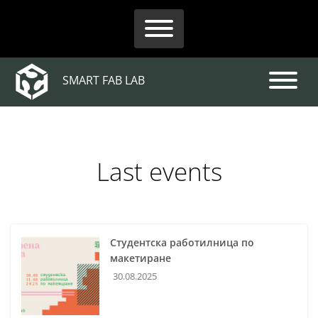
SMART FAB LAB
SmartFabLab — shared digit
Last events
Студентска работилница по
макетиране
30.08.2025